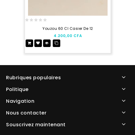
0
Youzou 60 Cl Casier De 12
out
4.200,00
CFA
of
5
Rubriques populaires
Politique
Navigation
Nous contacter
Souscrivez maintenant