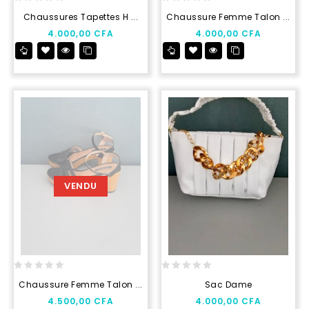
0
0
Chaussures Tapettes H ...
Chaussure Femme Talon ...
out
out
4.000,00
CFA
4.000,00
CFA
of
of
5
5
VENDU
0
0
Chaussure Femme Talon ...
Sac Dame
out
out
4.500,00
CFA
4.000,00
CFA
of
of