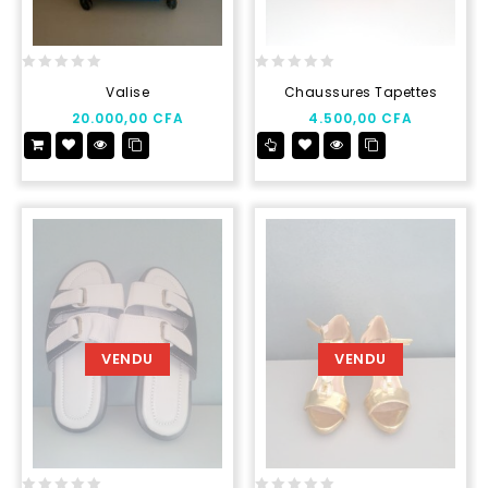
0
0
Valise
Chaussures Tapettes
out
out
20.000,00
CFA
4.500,00
CFA
of
of
5
5
VENDU
VENDU