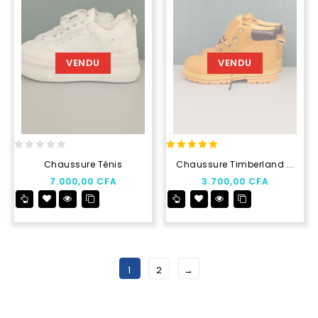
VENDU
VENDU
0
5.00
Chaussure Ténis
Chaussure Timberland ...
out
out of 5
7.000,00
CFA
3.700,00
CFA
of
5
1
2
→