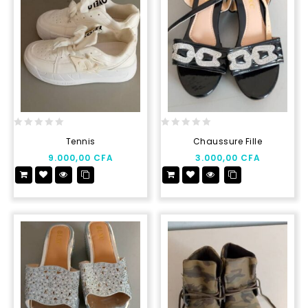
0
0
Tennis
Chaussure Fille
out
out
9.000,00
CFA
3.000,00
CFA
of
of
5
5