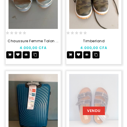
0
0
Chaussure Femme Talon ...
Timberland
out
out
4.000,00
CFA
4.000,00
CFA
of
of
5
5
VENDU