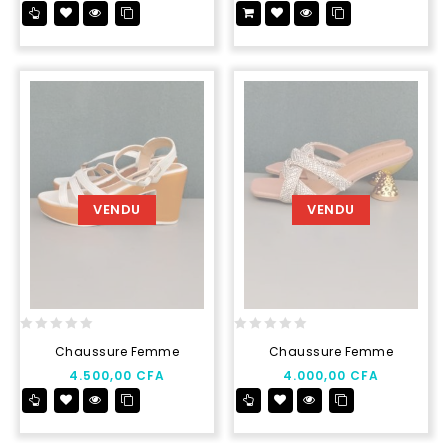
5
5
VENDU
VENDU
0
0
Chaussure Femme
Chaussure Femme
out
out
4.500,00
CFA
4.000,00
CFA
of
of
5
5