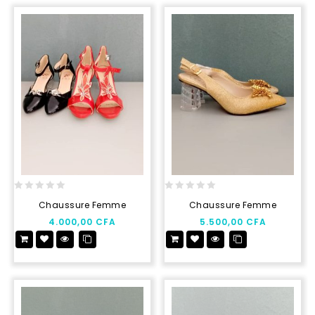
0
0
Chaussure Femme
Chaussure Femme
out
out
4.000,00
CFA
5.500,00
CFA
of
of
5
5