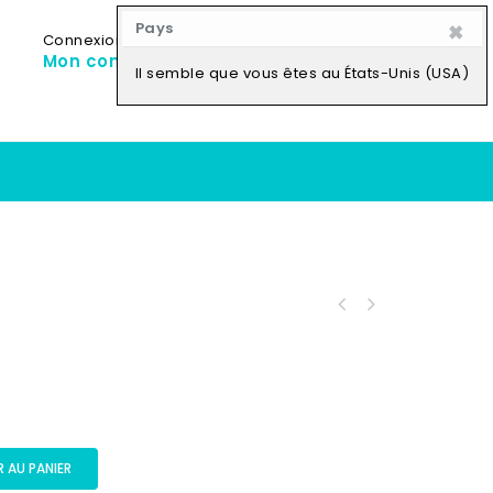
×
Pays
Connexion
My Cart
0
Mon compte
0,00
CFA
Il semble que vous êtes au États-Unis (USA)
 AU PANIER