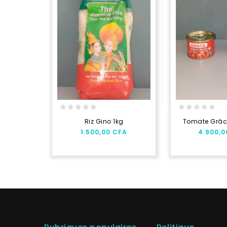
0
0
Riz Gino 1kg
Tomate Grâce 
out
out
1.500,00
CFA
4.900,
of
of
5
5