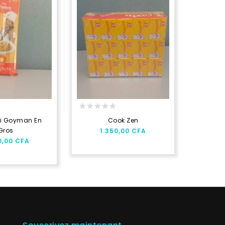
0
0
i Goyman En
Cook Zen
Huil
out
out
Gros
1.350,00
CFA
20
of
of
0,00
CFA
5
5