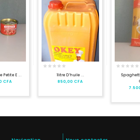
0
0
Petite E ...
1litre D’huile ...
Spaghett
out
out
00
CFA
850,00
CFA
of
of
7.50
5
5