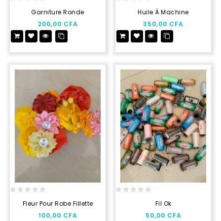
0
0
Garniture Ronde
Huile À Machine
out
out
200,00
CFA
350,00
CFA
of
of
5
5
0
0
Fleur Pour Robe Fillette
Fil Ok
out
out
100,00
CFA
50,00
CFA
of
of