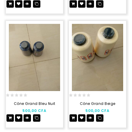
5
5
0
0
Cône Grand Bleu Nuit
Cône Grand Beige
out
out
500,00
CFA
500,00
CFA
of
of
5
5