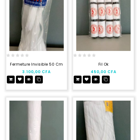
0
0
Fermeture Invisible 50 Cm
Fil Ok
out
out
3.100,00
CFA
450,00
CFA
of
of
5
5