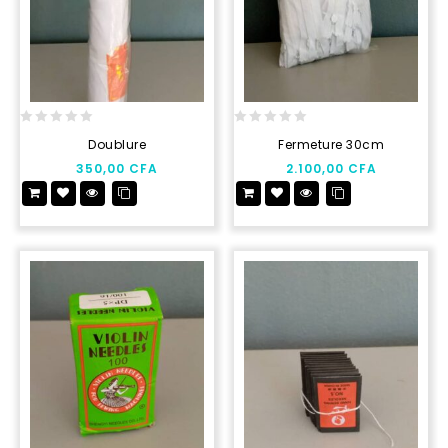
0
0
Doublure
Fermeture 30cm
out
out
350,00
CFA
2.100,00
CFA
of
of
5
5