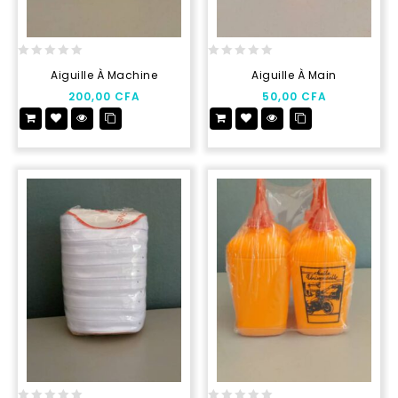
0
0
Aiguille À Machine
Aiguille À Main
out
out
200,00
CFA
50,00
CFA
of
of
5
5