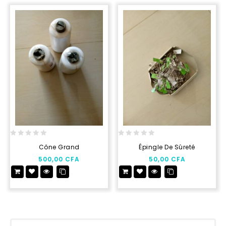
0
0
Cône Grand
Épingle De Sûreté
out
out
500,00
CFA
50,00
CFA
of
of
5
5