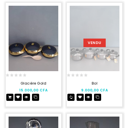
VENDU
0
0
Glacière Gold
Bol
out
out
15.000,00
CFA
9.000,00
CFA
of
of
5
5