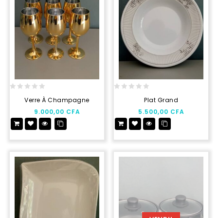
0
0
Verre À Champagne
Plat Grand
out
out
9.000,00
CFA
5.500,00
CFA
of
of
5
5