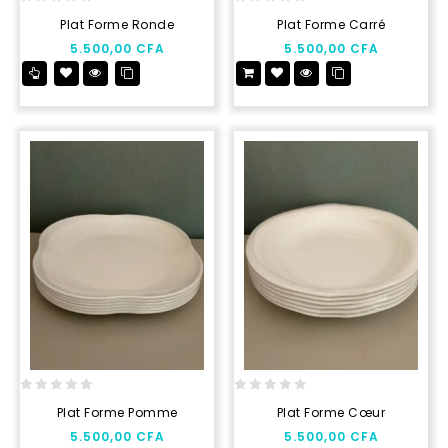
0
0
Plat Forme Ronde
Plat Forme Carré
out
out
5.500,00
CFA
5.500,00
CFA
of
of
5
5
0
0
Plat Forme Pomme
Plat Forme Cœur
out
out
5.500,00
CFA
5.500,00
CFA
of
of