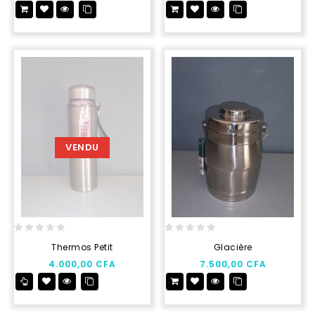
5
5
VENDU
0
0
Thermos Petit
Glacière
out
out
4.000,00
CFA
7.500,00
CFA
of
of
5
5