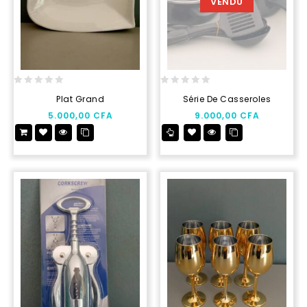
VENDU
0
0
Plat Grand
Série De Casseroles
out
out
5.000,00
CFA
9.000,00
CFA
of
of
5
5