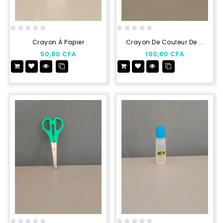
0
0
Crayon À Papier
Crayon De Couleur De ...
out
out
50,00
CFA
100,00
CFA
of
of
5
5