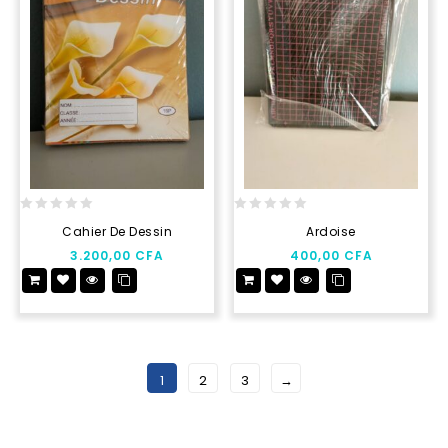
0
0
Cahier De Dessin
Ardoise
out
out
3.200,00
CFA
400,00
CFA
of
of
5
5
1
2
3
→