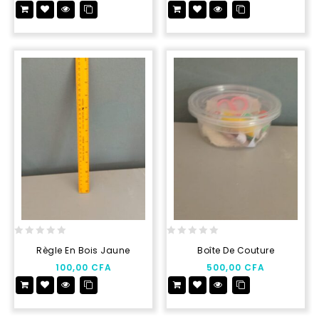
5
5
0
0
Règle En Bois Jaune
Boîte De Couture
out
out
100,00
CFA
500,00
CFA
of
of
5
5