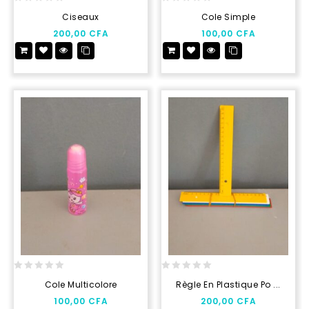
0
0
Ciseaux
Cole Simple
out
out
200,00
CFA
100,00
CFA
of
of
5
5
0
0
Cole Multicolore
Règle En Plastique Po ...
out
out
100,00
CFA
200,00
CFA
of
of