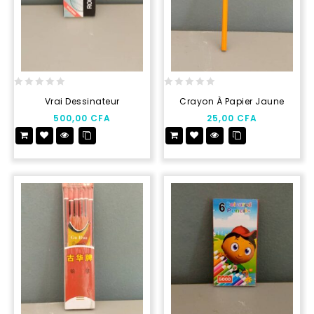
0
0
Vrai Dessinateur
Crayon À Papier Jaune
out
out
500,00
CFA
25,00
CFA
of
of
5
5