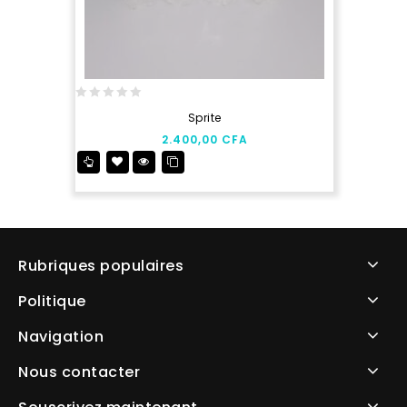
0
Sprite
out
2.400,00
CFA
of
5
Rubriques populaires
Politique
Navigation
Nous contacter