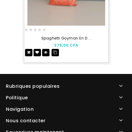
0
Spaghetti Goyman En D ...
out
375,00
CFA
of
5
Rubriques populaires
Politique
Navigation
Nous contacter