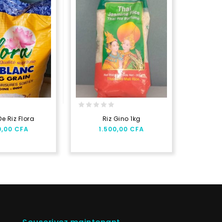
0
0
De Riz Flora
Riz Gino 1kg
1kg
out
out
0,00
CFA
1.500,00
CFA
5
of
of
5
5