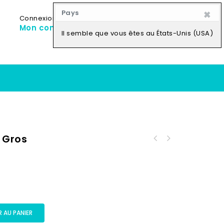
×
Pays
Connexion
My Cart
0
Mon compte
0,00
CFA
Il semble que vous êtes au États-Unis (USA)
 Gros
 AU PANIER