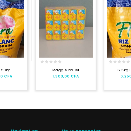
0
0
a 50kg
Maggie Poulet
12,5kg 
out
out
00
CFA
1.300,00
CFA
6.25
of
of
5
5