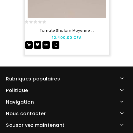
0
Tomate Shalom Moyenne ...
out
12.400,00
CFA
of
5
Rubriques populaires
Politique
Navigation
Nous contacter
Souscrivez maintenant