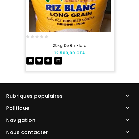
0
25kg De Riz Flora
out
12.500,00
CFA
of
5
Rubriques populaires
Politique
Navigation
Nous contacter