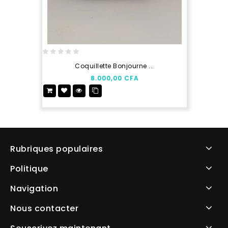
0
Coquillette Bonjourne ...
out
8.000,00
CFA
of
5
Rubriques populaires
Politique
Navigation
Nous contacter