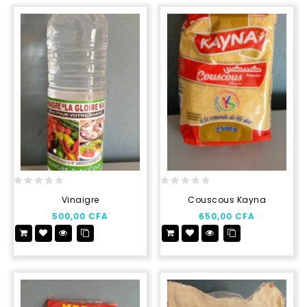
0
0
Vinaigre
Couscous Kayna
out
out
500,00
CFA
650,00
CFA
of
of
5
5