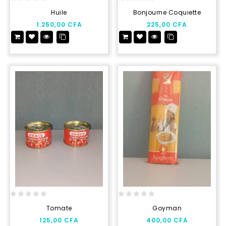
0
0
Huile
Bonjourne Coquiette
out
out
1.250,00
CFA
225,00
CFA
of
of
5
5
0
0
Tomate
Goyman
out
out
125,00
CFA
400,00
CFA
of
of