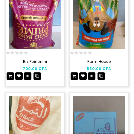
0
0
Riz Pointinini
Farm House
out
out
700,00
CFA
550,00
CFA
of
of
5
5