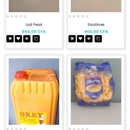
0
0
Lait Peak
Sardines
out
out
550,00
CFA
400,00
CFA
of
of
5
5