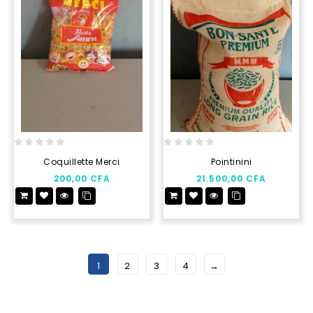
0
0
Coquillette Merci
Pointinini
out
out
200,00
CFA
21.500,00
CFA
of
of
5
5
1
2
3
4
→