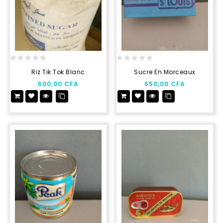
0
0
Riz Tik Tok Blanc
Sucre En Morceaux
out
out
600,00
CFA
650,00
CFA
of
of
5
5