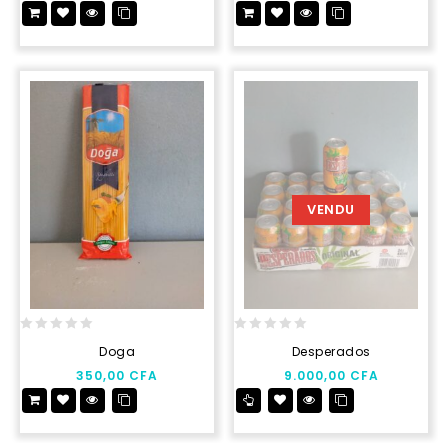
5
5
VENDU
0
0
Doga
Desperados
out
out
350,00
CFA
9.000,00
CFA
of
of
5
5