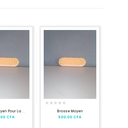
0
0
en Pour La ...
Brosse Moyen
Brûle
out
out
,00
CFA
500,00
CFA
2
of
of
5
5