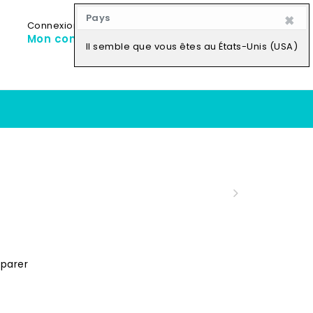
×
Pays
Connexion
My Cart
0
Mon compte
0,00
CFA
Il semble que vous êtes au États-Unis (USA)
parer