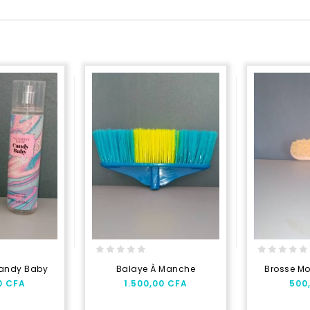
0
0
andy Baby
Balaye À Manche
Brosse Moy
out
out
00
CFA
1.500,00
CFA
500
of
of
5
5