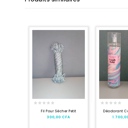
0
0
Fil Pour Sécher Petit
Déodorant C
out
out
300,00
CFA
1.700,
of
of
5
5