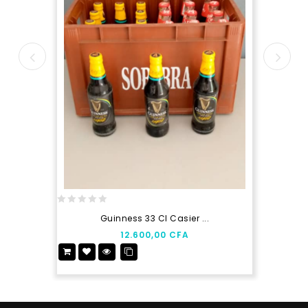
0
Guinness 33 Cl Casier ...
out
12.600,00
CFA
of
5