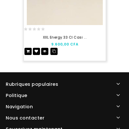
0
XXL Energy 33 Cl Casi ...
out
9.600,00
CFA
of
5
Rubriques populaires
Politique
Navigation
Nous contacter