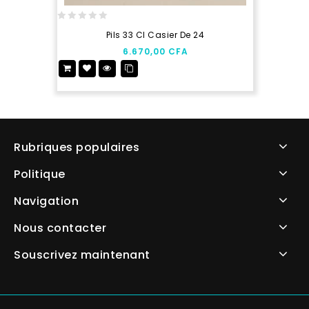
0
Pils 33 Cl Casier De 24
out
6.670,00
CFA
of
5
Rubriques populaires
Politique
Navigation
Nous contacter
Souscrivez maintenant