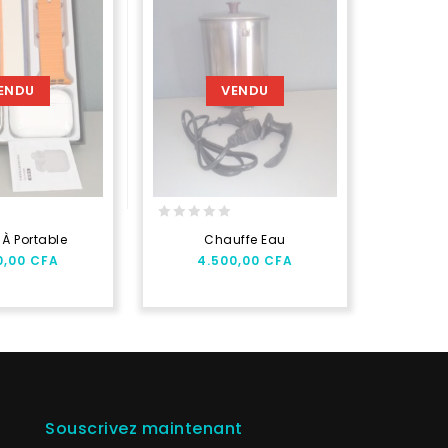
ENDU
VENDU
0
0
 À Portable
Chauffe Eau
P
out
out
0,00
CFA
4.500,00
CFA
2
of
of
5
5
Souscrivez maintenant