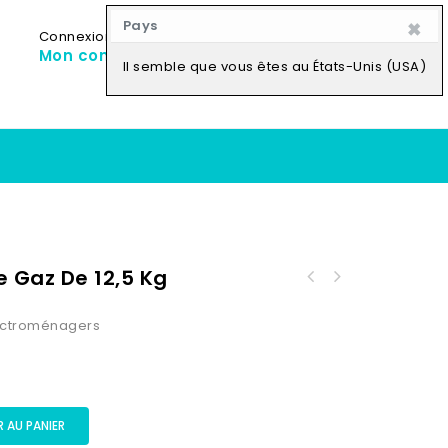
×
Pays
Connexion
My Cart
0
Mon compte
0,00
CFA
Il semble que vous êtes au États-Unis (USA)
e Gaz De 12,5 Kg
lectroménagers
 AU PANIER