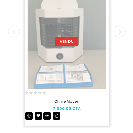
VENDU
0
Clime Moyen
out
7.000,00
CFA
of
5