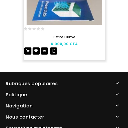
0
Petite Clime
out
6.000,00
CFA
of
5
Rubriques populaires
Politique
Navigation
Nous contacter