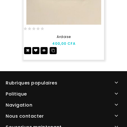
0
Ardoise
out
400,00
CFA
of
5
Rubriques populaires
Politique
Navigation
Nous contacter