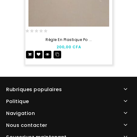
0
Règle En Plastique Po ...
out
200,00
CFA
of
5
Rubriques populaires
Politique
Navigation
Nous contacter