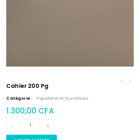
Cahier 200 Pg
Catégorie :
Papeterie et fournitures
1.300,00
CFA