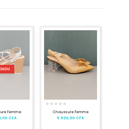
ENDU
0
0
ure Femme
Chaussure Femme
Cha
out
out
0,00
CFA
5.500,00
CFA
4.
of
of
5
5