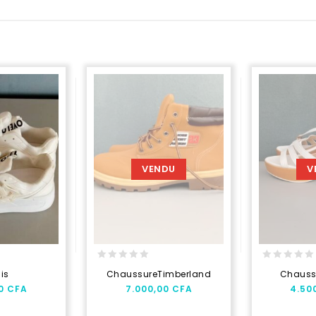
VENDU
V
0
0
is
ChaussureTimberland
Chauss
out
out
00
CFA
7.000,00
CFA
4.50
of
of
5
5