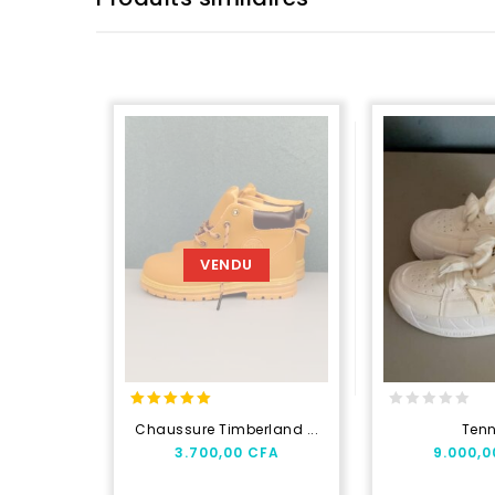
VENDU
5.00
0
Chaussure Timberland ...
Tenn
out of 5
out
3.700,00
CFA
9.000,
of
5