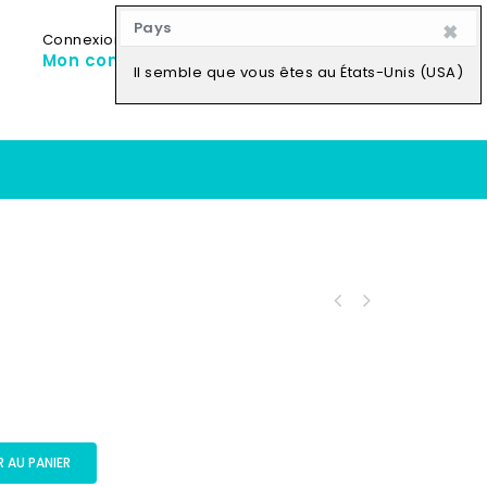
×
Pays
Connexion
My Cart
0
Mon compte
0,00
CFA
Il semble que vous êtes au États-Unis (USA)
 AU PANIER