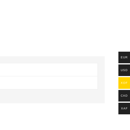
EUR
USD
XOF
CAD
XAF