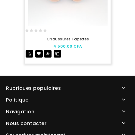
0
Chaussures Tapettes
out
4.500,00
CFA
of
5
Rubriques populaires
Politique
Navigation
Nous contacter