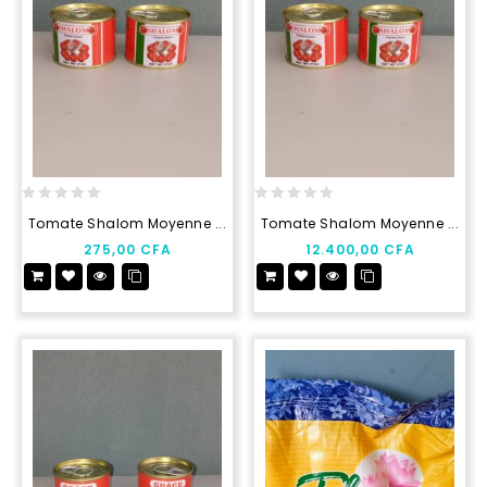
0
0
Tomate Shalom Moyenne ...
Tomate Shalom Moyenne ...
out
out
275,00
CFA
12.400,00
CFA
of
of
5
5