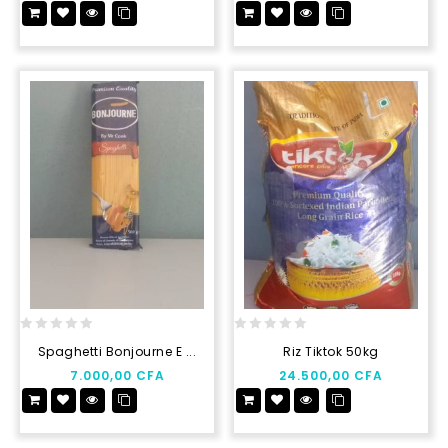
5
5
0
0
Spaghetti Bonjourne E ...
Riz Tiktok 50kg
out
out
7.000,00
CFA
24.500,00
CFA
of
of
5
5