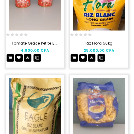
0
0
Tomate Grâce Petite E ...
Riz Flora 50kg
out
out
4.900,00
CFA
25.000,00
CFA
of
of
5
5