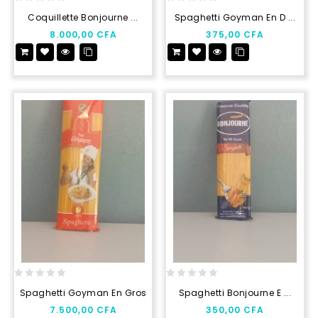
0
0
Coquillette Bonjourne ...
Spaghetti Goyman En D ...
out
out
8.000,00
CFA
375,00
CFA
of
of
5
5
0
0
Spaghetti Goyman En Gros
Spaghetti Bonjourne E ...
out
out
7.500,00
CFA
350,00
CFA
of
of