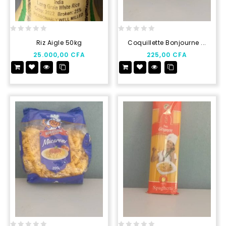
0
0
Riz Aigle 50kg
Coquillette Bonjourne ...
out
out
25.000,00
CFA
225,00
CFA
of
of
5
5