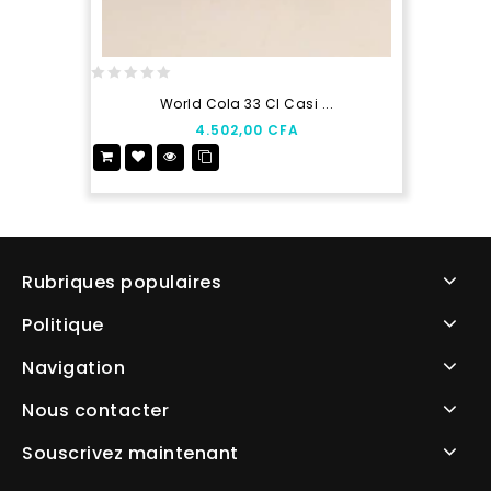
0
World Cola 33 Cl Casi ...
out
4.502,00
CFA
of
5
Rubriques populaires
Politique
Navigation
Nous contacter
Souscrivez maintenant