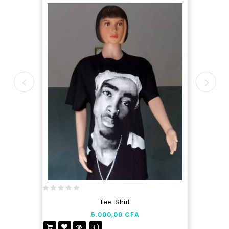
0
Tee-Shirt
out
5.000,00
CFA
of
5