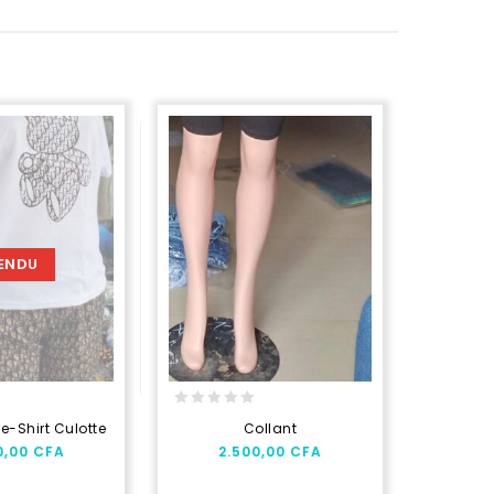
ENDU
0
e-Shirt Culotte
Collant
out
0,00
CFA
2.500,00
CFA
of
0
5
out