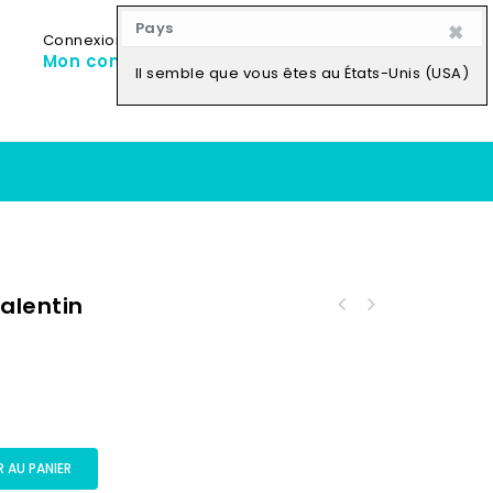
×
Pays
Connexion
My Cart
0
Mon compte
0,00
CFA
Il semble que vous êtes au États-Unis (USA)
alentin
 AU PANIER