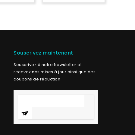
4.
of
5
Souscrivez maintenant
Souscrivez à notre Newsletter et
recevez nos mises à jour ainsi que des
coupons de réduction