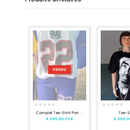
VENDU
0
0
Complet Tee-Shirt Pan ...
Tee-S
out
out
4.000,00
CFA
5.000,
of
of
5
5