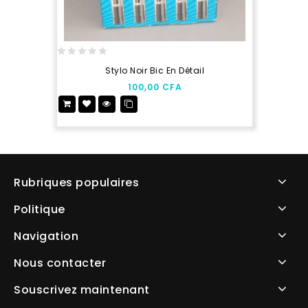
0
Stylo Noir Bic En Détail
out
100,00
CFA
of
5
Rubriques populaires
Politique
Navigation
Nous contacter
Souscrivez maintenant