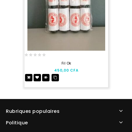
0
Fil Ok
out
450,00
CFA
of
5
Rubriques populaires
Politique